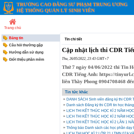
TRƯỜNG CAO ĐẲNG SƯ PHẠM TRUNG ƯƠNG
HỆ THỐNG QUẢN LÝ SINH VIÊN
Trang chủ
Bảng tin
Tin chi tiết
Câu hỏi thường gặp
Cập nhật lịch thi CDR Ti
Hướng dẫn sử dụng
Thu, 26/05/2022, 23:43 GMT+7
Giới thiệu phần mềm
Thứ 7 ngày 04/06/2022 thi Tin Họ
CDR Tiếng Anh: https://tinyurl.
liên Thầy Phong 0904708468 đến 
Tin tức khác
DANH SÁCH Sinh viên đăng ký thi CĐR T
Danh sách Đăng ký thi CDR tin học thán
LỊCH THI KẾT THÚC HỌC KÌ 2 NĂM HỌC 
LỊCH THI KẾT THÚC HỌC KÌ 2 NĂM HỌC 
LỊCH THI KẾT THÚC HỌC KÌ 2 LẦN 1 NĂ
Thông báo Danh sách các học phần dạy tr
LỊCH THI HỌC KÌ 2 LỚP 21 LTMN 07A V