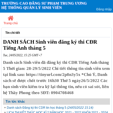
TRƯỜNG CAO ĐẲNG SƯ PHẠM TRUNG ƯƠNG
HỆ THỐNG QUẢN LÝ SINH VIÊN
Đăng nhập
Trang chủ
Tin chi tiết
DANH SÁCH Sinh viên đăng ký thi CĐR
Tiếng Anh tháng 5
Tue, 24/05/2022, 15:25 GMT+7
Danh sách Sinh viên đã đăng ký thi CDR Tiếng Anh tháng
5 Thời gian: 28-29/5/2022 Chi tiết thông tin sinh viên xem
tại link sau: https://tinyurl.com/2p8n3y5x *Chú Ý, Danh
sách sẽ được chốt trước 16h30 Thứ 5 ngày26/5/2022 Các
bạn sinh viên kiểm tra kỹ lại thông tin, nếu có sai sót, liên
hệ Thầy Phong theo SĐT: 0904708468
Tin tức khác
Danh sách Đăng ký thi CDR tin học tháng 5
(24/05/2022 15:14)
LỊCH THI KẾT THÚC HỌC KÌ 2 NĂM HỌC 2021 - 2022 KHÓA 2021 - 2024