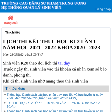
TRƯỜNG CAO ĐẲNG SƯ PHẠM TRUNG ƯƠNG
HỆ THỐNG QUẢN LÝ SINH VIÊN
Đăng nhập
Trang chủ
Tin chi tiết
LỊCH THI KẾT THÚC HỌC KÌ 2 LẦN 1
NĂM HỌC 2021 - 2022 KHÓA 2020 - 2023
Mon, 23/05/2022, 16:15 GMT+7
Sinh viên K20 theo dõi lịch thi
tại đây
Trước ngày thi sinh viên vào tài khoản cá nhân xem số báo
danh, phòng thi
Khi đi thi sinh viên nhớ mang theo thẻ sinh viên
Tin tức khác
Thông báo Danh sách các học phần dạy trực tiếp và trực tuyến từ ngày
23/05 đến 29/05/2022 (Tuần 14)
(20/05/2022 14:21)
LỊCH THI HỌC KÌ 2 LỚP 21 LTMN 07A VÀ 21 LTMN 07B
(19/05/2022
10:44)
Thông báo Danh sách các học phần dạy trực tiếp và trực tuyến từ ngày