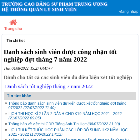
TRƯỜNG CAO ĐẲNG SƯ PHẠM TRUNG ƯƠNG
HỆ THỐNG QUẢN LÝ SINH VIÊN
Đăng nhập
Trang chủ
Tin chi tiết
Danh sách sinh viên được công nhận tốt
nghiệp đợt tháng 7 năm 2022
Thu, 04/08/2022, 15:27 GMT+7
Dành cho tất cả các sinh viên đủ điều kiện xét tốt nghiệp
Danh sách tốt nghiệp tháng 7 năm 2022
Tin tức khác
Thông báo danh sách sinh viên dự kiến được xét tốt nghiệp đợt tháng
07/2022
(27/07/2022 11:40)
LỊCH THI HỌC KÌ 2 LẦN 2 DÀNH CHO K19 NĂM HỌC 2021 - 2022
(21/07/2022 09:05)
Thông báo về việc thi CDR Tiếng Anh-Tin Học
(08/07/2022 21:30)
LỊCH THI KẾT THÚC HỌC PHẦN CÁC LỚP BỔ SUNG HK2 NĂM HỌC
2021 - 2022
(13/06/2022 14:12)