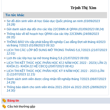
Trịnh Thị Xim
Tin tức khác
Sơ đồ đón sinh viên đi học Giáo dục Quốc phòng an ninh
(03/09/2023
19:28)
Gửi danh sách đại đội cho các lớp 22CĐMN đi QPAN
(01/09/2023 08:24)
Thông báo về kế hoạch học QPAN của các lớp 22CĐMN
(24/08/2023
09:35)
THÔNG BÁO V/v cấp phát bằng tốt nghiệp Cao đẳng Đợt xét tháng 4/2023
và tháng 7/2023
(01/08/2023 09:32)
LỊCH THI CÁC LỚP BỔ SUNG MỞ TRONG THÁNG 5,6,7/2023
(21/07/2023
12:01)
Lịch thi các lớp học lại mở trong tháng 5,6
(21/07/2023 09:09)
LỊCH THI KẾT THÚC HỌC PHẦN HỌC KÌ 2 NĂM HỌC 2022 - 2023( LẦN 2)
KHÓA 21- KHÓA 22 HỆ CĐCQ
(20/07/2023 08:41)
LỊCH THI KẾT THÚC HỌC PHẦN HỌC KỲ II NĂM HỌC 2022 - 2023 (LẦN
2)
(11/07/2023 11:15)
Danh sách sinh viên được công nhận tốt nghiệp tháng 7/2023
(06/07/2023
14:29)
Thông báo dành cho sinh viên khóa 2021-2024 và 2022-2025
(28/06/2023
14:30)
Bảng tin
Câu hỏi thường gặp