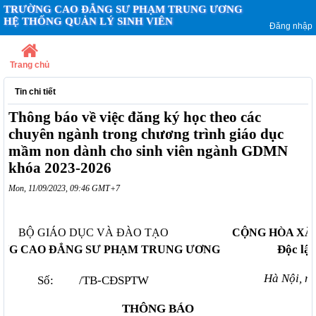
TRƯỜNG CAO ĐẲNG SƯ PHẠM TRUNG ƯƠNG
HỆ THỐNG QUẢN LÝ SINH VIÊN
Đăng nhập
Trang chủ
Tin chi tiết
Thông báo về việc đăng ký học theo các
chuyên ngành trong chương trình giáo dục
mầm non dành cho sinh viên ngành GDMN
khóa 2023-2026
Mon, 11/09/2023, 09:46 GMT+7
BỘ GIÁO DỤC VÀ ĐÀO TẠO
CỘNG HÒA XÃ 
Độc lập
NG CAO ĐẲNG SƯ PHẠM TRUNG ƯƠNG
Hà Nội, 
Số: /TB-CĐSPTW
THÔNG BÁO