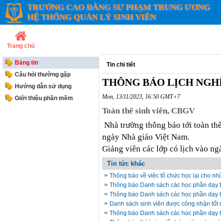
TRƯỜNG CAO ĐẲNG SƯ PHẠM TRUNG ƯƠNG
HỆ THỐNG QUẢN LÝ SINH VIÊN
Trang chủ
Bảng tin
Tin chi tiết
Câu hỏi thường gặp
THÔNG BÁO LỊCH NGHỈ N
Hướng dẫn sử dụng
Mon, 13/11/2023, 16:50 GMT+7
Giới thiệu phần mềm
Toàn thể sinh viên, CBGV
Nhà trường thông báo tới toàn thể
ngày Nhà giáo Việt Nam.
Giảng viên các lớp có lịch vào n
Tin tức khác
Thông báo về việc tổ chức học lại cho n
Thông báo Danh sách các học phần dạy tr
Thông báo Danh sách các học phần dạy tr
Danh sách sinh viên được công nhận tốt
Thông báo Danh sách các học phần dạy tr