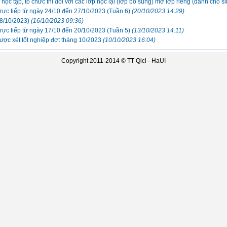
học tập, tổ chức thi đối với các lớp học lại (lớp bổ sung) mở lớp riêng (dành cho 
ực tiếp từ ngày 24/10 đến 27/10/2023 (Tuần 6)
(20/10/2023 14:29)
8/10/2023)
(16/10/2023 09:36)
ực tiếp từ ngày 17/10 đến 20/10/2023 (Tuần 5)
(13/10/2023 14:11)
ược xét tốt nghiệp đợt tháng 10/2023
(10/10/2023 16:04)
Copyright 2011-2014 ©
TT Qlcl - HaUI