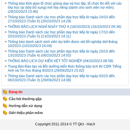
Thông báo thời gian tổ chức giảng dạy và học tập, tổ chức thi đối với các
lớp học lại (lớp bổ sung) mở lớp riêng (dành cho sinh viên nợ môn).
(26/10/2023 15:46)
Thông báo Danh sách các học phần dạy trực tiếp từ ngày 24/10 đến
27/10/2023 (Tuần 6)
(20/10/2023 14:29)
THÔNG BÁO LỊCH NGHỈ NGÀY THỨ 4 (18/10/2023)
(16/10/2023 09:36)
Thông báo Danh sách các học phần dạy trực tiếp từ ngày 17/10 đến
20/10/2023 (Tuần 5)
(13/10/2023 14:11)
Thông báo danh sách sinh viên dự kiến được xét tốt nghiệp đợt tháng
10/2023
(10/10/2023 16:04)
Thông báo Danh sách các học phần dạy trực tiếp từ ngày 10/10 đến
13/10/2023 (Tuần 4)
(06/10/2023 14:05)
THÔNG BÁO LỊCH DỰ KIẾN XÉT TỐT NGHIỆP
(04/10/2023 08:58)
Trung tâm Đào tạo và Bồi dưỡng kiến thức thông báo lịch thi CĐR Tiếng
Anh và Tin hoc tháng 9/2023
(29/09/2023 15:02)
Thông báo Danh sách các học phần dạy trực tiếp từ ngày 03/10 đến
06/10/2023 (Tuần 3)
(29/09/2023 14:08)
Bảng tin
Câu hỏi thường gặp
Hướng dẫn sử dụng
Giới thiệu phần mềm
Copyright 2011-2014 ©
TT Qlcl - HaUI