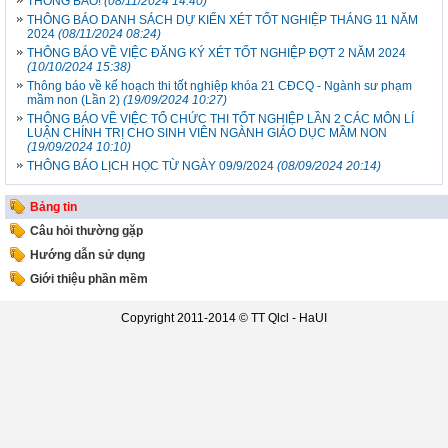
THÔNG BÁO!
(08/11/2024 14:40)
THÔNG BÁO DANH SÁCH DỰ KIẾN XÉT TỐT NGHIỆP THÁNG 11 NĂM
2024
(08/11/2024 08:24)
THÔNG BÁO VỀ VIỆC ĐĂNG KÝ XÉT TỐT NGHIỆP ĐỢT 2 NĂM 2024
(10/10/2024 15:38)
Thông báo về kế hoạch thi tốt nghiệp khóa 21 CĐCQ - Ngành sư phạm
mầm non (Lần 2)
(19/09/2024 10:27)
THÔNG BÁO VỀ VIỆC TỔ CHỨC THI TỐT NGHIỆP LẦN 2 CÁC MÔN LÍ
LUẬN CHÍNH TRỊ CHO SINH VIÊN NGÀNH GIÁO DỤC MẦM NON
(19/09/2024 10:10)
THÔNG BÁO LỊCH HỌC TỪ NGÀY 09/9/2024
(08/09/2024 20:14)
Bảng tin
Câu hỏi thường gặp
Hướng dẫn sử dụng
Giới thiệu phần mềm
Copyright 2011-2014 ©
TT Qlcl - HaUI