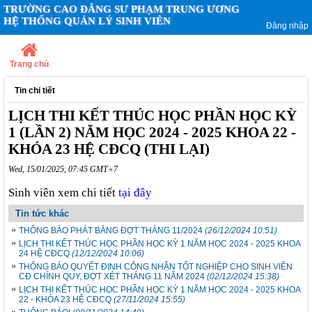
TRƯỜNG CAO ĐẲNG SƯ PHẠM TRUNG ƯƠNG
HỆ THỐNG QUẢN LÝ SINH VIÊN
Đăng nhập
Trang chủ
Tin chi tiết
LỊCH THI KẾT THÚC HỌC PHẦN HỌC KỲ
1 (LẦN 2) NĂM HỌC 2024 - 2025 KHOA 22 -
KHÓA 23 HỆ CĐCQ (THI LẠI)
Wed, 15/01/2025, 07:45 GMT+7
Sinh viên xem chi tiết
tại đây
Tin tức khác
THÔNG BÁO PHÁT BẰNG ĐỢT THÁNG 11/2024
(26/12/2024 10:51)
LỊCH THI KẾT THÚC HỌC PHẦN HỌC KỲ 1 NĂM HỌC 2024 - 2025 KHOA
24 HỆ CĐCQ
(12/12/2024 10:06)
THÔNG BÁO QUYẾT ĐỊNH CÔNG NHẬN TỐT NGHIỆP CHO SINH VIÊN
CĐ CHÍNH QUY, ĐỢT XÉT THÁNG 11 NĂM 2024
(02/12/2024 15:38)
LỊCH THI KẾT THÚC HỌC PHẦN HỌC KỲ 1 NĂM HỌC 2024 - 2025 KHOA
22 - KHÓA 23 HỆ CĐCQ
(27/11/2024 15:55)